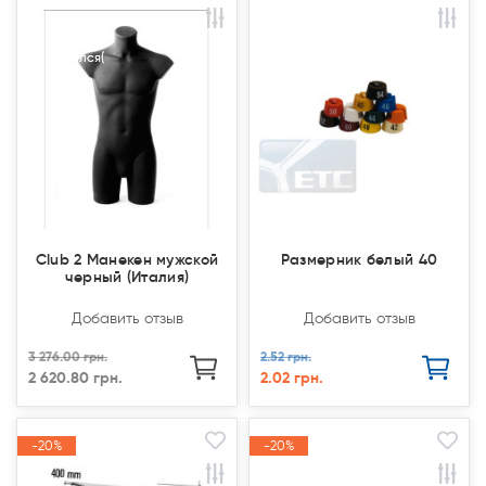
Акция
Акция
Акция
Акция
Закончился(
Закончился(
Club 2 Манекен мужской
Размерник белый 40
черный (Италия)
Добавить отзыв
Добавить отзыв
3 276.00 грн.
2.52 грн.
2 620.80 грн.
2.02 грн.
-20%
-20%
-20%
-20%
Акция
Акция
Акция
Акция