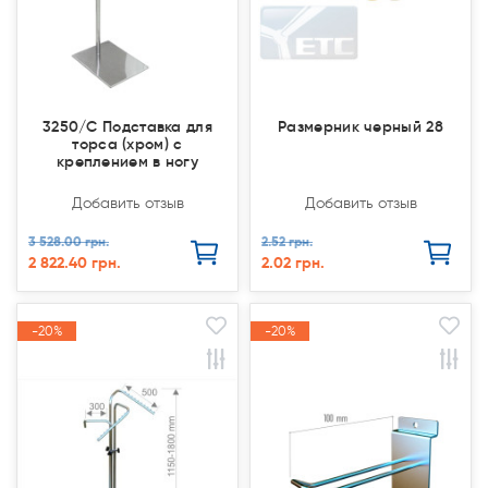
3250/С Подставка для
Размерник черный 28
торса (хром) с
креплением в ногу
Добавить отзыв
Добавить отзыв
3 528.00 грн.
2.52 грн.
2 822.40 грн.
2.02 грн.
-20%
-20%
-20%
-20%
Акция
Акция
Акция
Акция