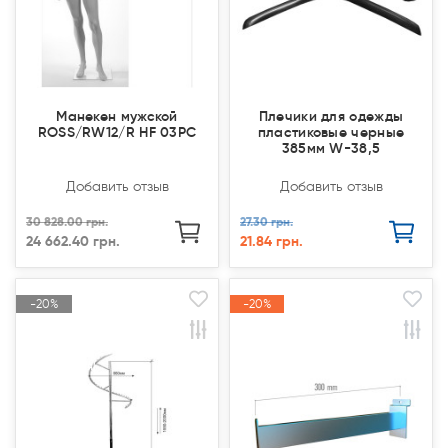
Манекен мужской
Плечики для одежды
ROSS/RW12/R HF 03PC
пластиковые черные
385мм W-38,5
Добавить отзыв
Добавить отзыв
30 828.00 грн.
27.30 грн.
24 662.40 грн.
21.84 грн.
-20%
-20%
-20%
-20%
Акция
Акция
Акция
Акция
Закончился(
Закончился(