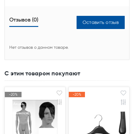
Отзывов (0)
Оставить отзыв
Нет отзывов о данном товаре.
С этим товаром покупают
-20%
-20%
-20%
-20%
Акция
Акция
Акция
Акция
Закончился(
Закончился(