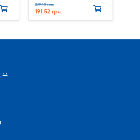
239.40 грн.
191.52 грн.
, 4А
Д