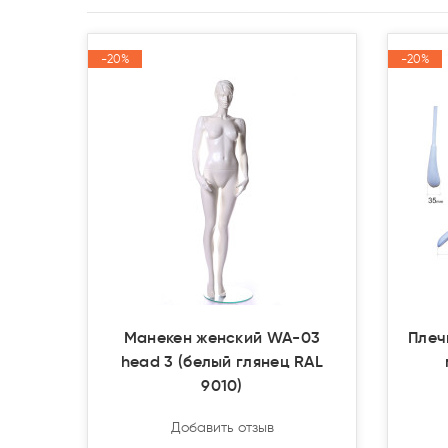
-20%
-20%
-20%
-20%
Акция
Акция
Акция
Акция
Манекен женский WA-03
Плеч
head 3 (белый глянец RAL
9010)
Добавить отзыв