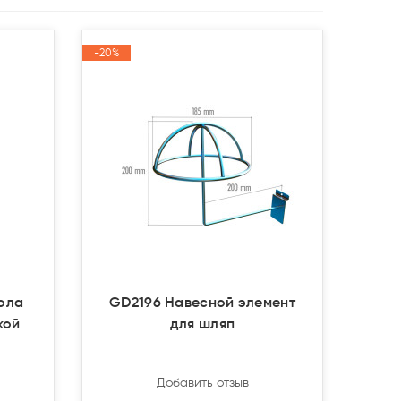
-20%
-20%
Акция
Акция
ола
GD2196 Навесной элемент
кой
для шляп
Добавить отзыв