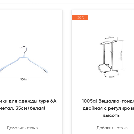
-20%
-20%
Акция
Акция
ики для одежды type 6А
1005al Вешалка-гонд
метал. 35см (белая)
двойная с регулиров
высоты
Добавить отзыв
Добавить отзыв