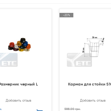
-20%
-20%
Акция
Акция
Закончился(
Закончился(
Размерник черный L
Карман для стойки S1
Добавить отзыв
Добавить отзыв
н.
588.00 грн.