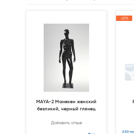
-20%
-20%
Акция
Акция
MAYA-2 Манекен женский
безликий, черный глянец
Добавить отзыв
2.52 гр