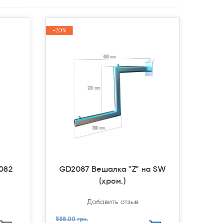
-20%
-20%
Акция
Акция
082
GD2087 Вешалка "Z" на SW
(хром.)
Добавить отзыв
588.00 грн.