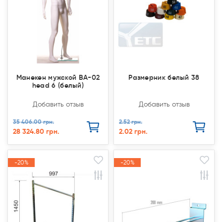
Манекен мужской ВA-02
Размерник белый 38
head 6 (белый)
Добавить отзыв
Добавить отзыв
35 406.00 грн.
2.52 грн.
28 324.80 грн.
2.02 грн.
-20%
-20%
-20%
-20%
Акция
Акция
Акция
Акция