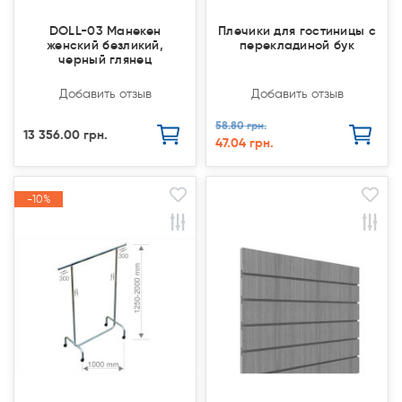
DOLL-03 Манекен
Плечики для гостиницы с
женский безликий,
перекладиной бук
черный глянец
Добавить отзыв
Добавить отзыв
58.80 грн.
13 356.00 грн.
47.04 грн.
-10%
-10%
Закончился(
Закончился(
Акция
Акция