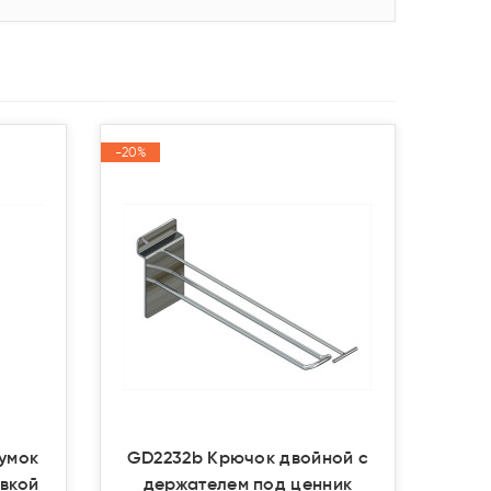
-20%
-20%
Акция
Акция
сумок
GD2232b Крючок двойной с
овкой
держателем под ценник