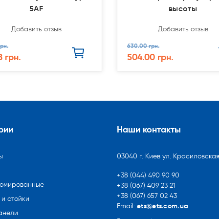
5AF
высоты
Добавить отзыв
Добавить отзыв
рн.
630.00 грн.
8 грн.
504.00 грн.
рии
Наши контакты
ы
03040 г. Киев ул. Красиловская
+38 (044) 490 90 90
ромированные
+38 (067) 409 23 21
+38 (067) 657 02 43
и стойки
ets@ets.com.ua
Email:
анели