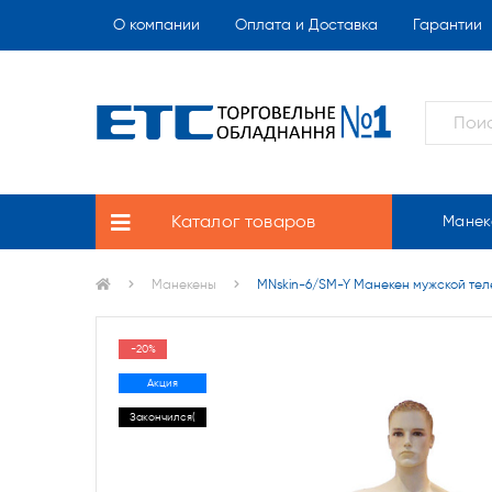
О компании
Оплата и Доставка
Гарантии
Каталог товаров
Манек
Манекены
MNskin-6/SM-Y Манекен мужской те
-20%
Акция
Закончился(