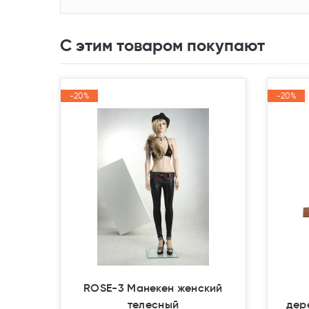
С этим товаром покупают
-20%
-20%
-20%
-20%
Акция
Акция
Акция
Акция
ROSE-3 Манекен женский
телесный
дер