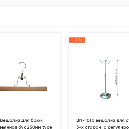
-20%
-20%
Акция
Акция
Вешалка для брюк
BN-1010 вешалка для 
евянная бук 250мм type
3-х сторон. с регулир