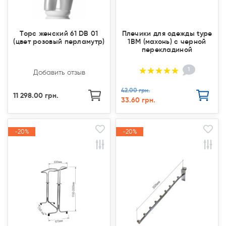
Торс женский 61 DB 01
Плечики для одежды type
(цвет розовый перламутр)
1ВМ (махонь) с черной
перекладиной
1
Добавить отзыв
42.00 грн.
11 298.00 грн.
33.60 грн.
-20%
-20%
-20%
-20%
Акция
Акция
Акция
Акция