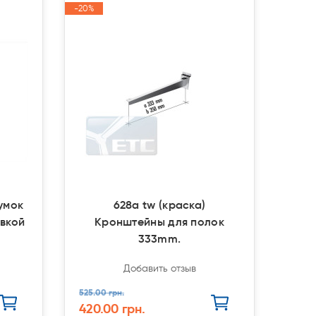
-20%
-20%
Акция
Акция
умок
628a tw (краска)
овкой
Кронштейны для полок
333mm.
Добавить отзыв
525.00 грн.
420.00 грн.