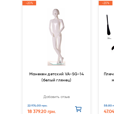
-20%
-20%
-20%
-20%
Акция
Акция
Акция
Акция
Манекен детский VA-SG-14
Плеч
(белый глянец)
м
Добавить отзыв
22 974.00 грн.
58.80 г
18 379.20 грн.
47.04