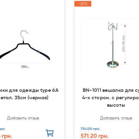
-20%
-20%
Акция
Акция
ики для одежды type 6А
BN-1011 вешалка для с
етал. 35см (черная)
4-х сторон. с регулир
высоты
Добавить отзыв
Добавить отзыв
рн.
714.00 грн.
 грн.
571.20 грн.