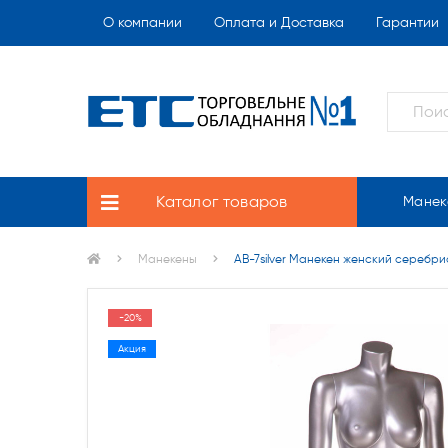
О компании
Оплата и Доставка
Гарантии
Каталог товаров
Манек
Манекены
AB-7silver Манекен женский серебри
-20%
Акция