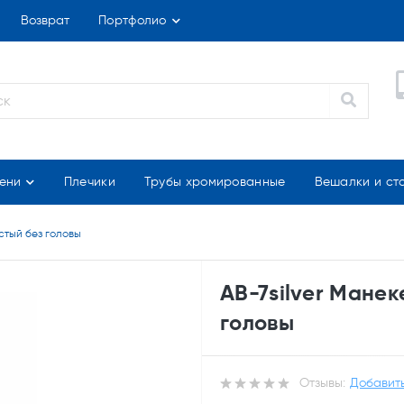
Возврат
Портфолио
ени
Плечики
Трубы хромированные
Вешалки и ст
стый без головы
AB-7silver Мане
головы
Отзывы:
Добавить