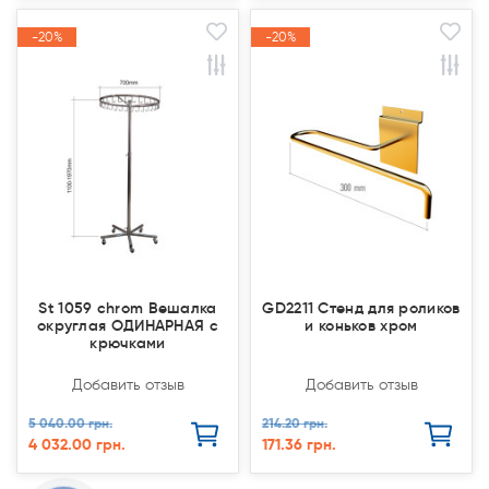
-20%
-20%
-20%
-20%
Акция
Акция
Акция
Акция
St 1059 chrom Вешалка
GD2211 Стенд для роликов
округлая ОДИНАРНАЯ с
и коньков хром
крючками
Добавить отзыв
Добавить отзыв
5 040.00 грн.
214.20 грн.
4 032.00 грн.
171.36 грн.