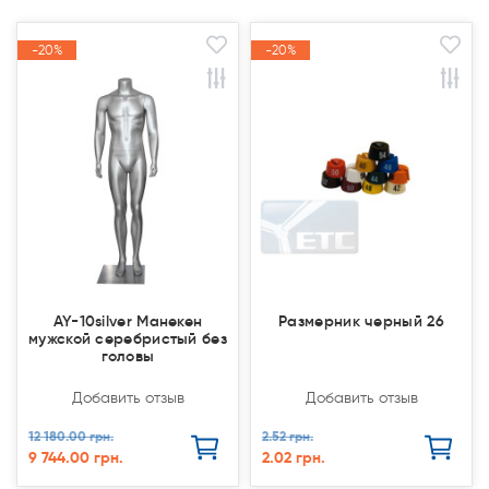
-20%
-20%
-20%
-20%
Акция
Акция
Акция
Акция
AY-10silver Манекен
Размерник черный 26
мужской серебристый без
головы
Добавить отзыв
Добавить отзыв
12 180.00 грн.
2.52 грн.
9 744.00 грн.
2.02 грн.