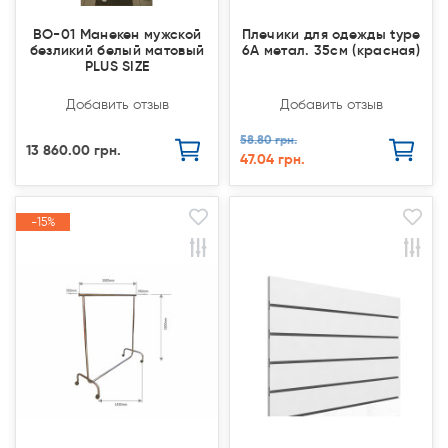
BO-01 Манекен мужской
Плечики для одежды type
безликий белый матовый
6А метал. 35см (красная)
PLUS SIZE
Добавить отзыв
Добавить отзыв
58.80 грн.
13 860.00 грн.
47.04 грн.
-15%
-15%
Закончился(
Закончился(
Акция
Акция