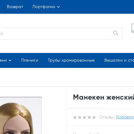
Возврат
Портфолио
ени
Плечики
Трубы хромированные
Вешалки и ст
Манекен женски
Отзывы:
Добавить