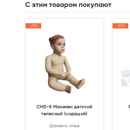
С этим товаром покупают
-20%
-20%
-20%
-20%
Акция
Акция
Акция
Акция
CHD-5 Манекен детский
телесный (сидящий)
Добавить отзыв