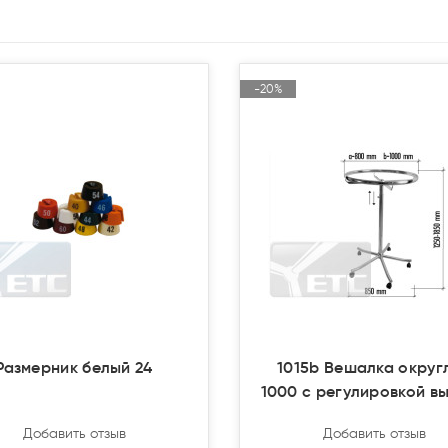
-20%
-20%
Акция
Акция
Закончился(
Закончился(
Размерник белый 24
1015b Вешалка округ
1000 с регулировкой в
Добавить отзыв
Добавить отзыв