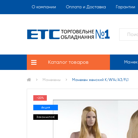
О компании
Оплата и Доставка
Гарантии
Каталог товаров
Манек
Манекены
Манекен женский K/W14/A3/FL1
-20%
Акция
Закончился(