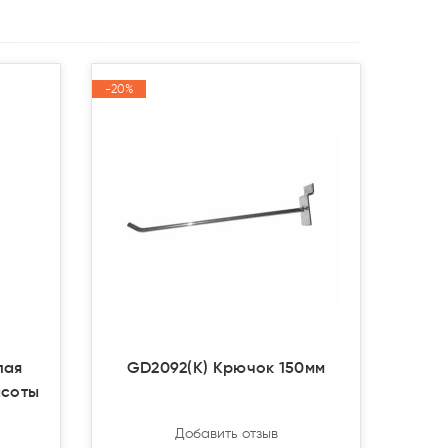
-20%
-20%
Акция
Акция
лая
GD2092(К) Крючок 150мм
ысоты
Добавить отзыв