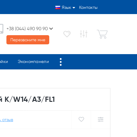
Язык
Контакты
+38 (044) 490 90 90
Перезвоните мне
ойки
Экономпанели
й K/W14/A3/FL1
 отзыв