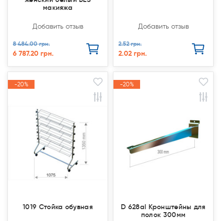
макияжа
Добавить отзыв
Добавить отзыв
8 484.00 грн.
2.52 грн.
6 787.20 грн.
2.02 грн.
-20%
-20%
-20%
-20%
Акция
Акция
Акция
Акция
1019 Стойка обувная
D 628al Кронштейны для
полок 300мм