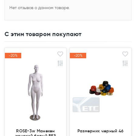
Нет отзывов о данном товаре.
С этим товаром покупают
-20%
-20%
-20%
-20%
Акция
Акция
Акция
Акция
ROSE-3w Манекен
Размерник черный 46
женский белый БЕЗ