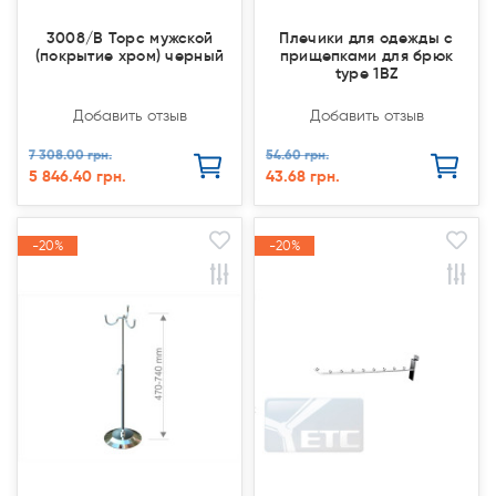
3008/В Торс мужской
Плечики для одежды с
(покрытие хром) черный
прищепками для брюк
type 1ВZ
Добавить отзыв
Добавить отзыв
7 308.00 грн.
54.60 грн.
5 846.40 грн.
43.68 грн.
-20%
-20%
-20%
-20%
Акция
Акция
Акция
Акция