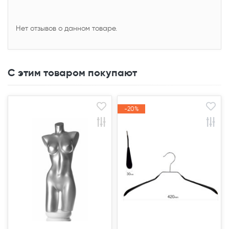
Нет отзывов о данном товаре.
С этим товаром покупают
Закончился(
Закончился(
-20%
-20%
Акция
Акция