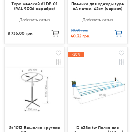
Торс женский 61 DB 01
Плечики для одежды type
(RAL 9006 серебро)
6А метал. 42см (черная)
Добавить отзыв
Добавить отзыв
50.40 грн.
8 736.00 грн.
40.32 грн.
Закончился(
Закончился(
-20%
-20%
Акция
Акция
St 1013 Вешалка круглая
D 638a tw Полка для