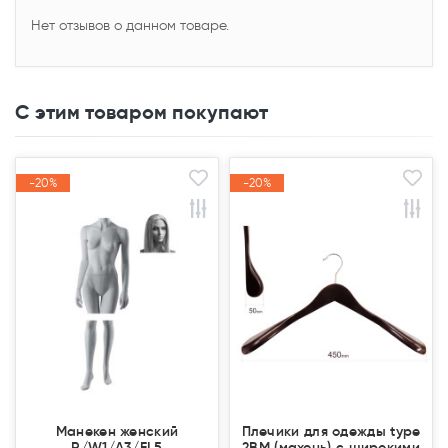
Нет отзывов о данном товаре.
С этим товаром покупают
-20%
-20%
-20%
-20%
Акция
Акция
Акция
Акция
Манекен женский
Плечики для одежды type
R/W1/A3/FL5
2ВМ (махонь) с широкими