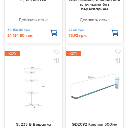
плечиками без
перекладины
Добавить отзыв
Добавить отзыв
30 156.00 грн.
92.40 грн.
24 124.80 грн.
73.92 грн.
-20%
-20%
-20%
-20%
Акция
Акция
Акция
Акция
St 233 В Вешалка
GD2092 Крючок 300мм