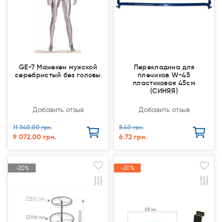
GE-7 Манекен мужской
Перекладина для
серебристый без головы
плечиков W-45
пластиковая 45см
(СИНЯЯ)
Добавить отзыв
Добавить отзыв
11 340.00 грн.
8.40 грн.
9 072.00 грн.
6.72 грн.
-20%
-20%
-20%
-20%
Акция
Акция
Акция
Акция
Закончился(
Закончился(