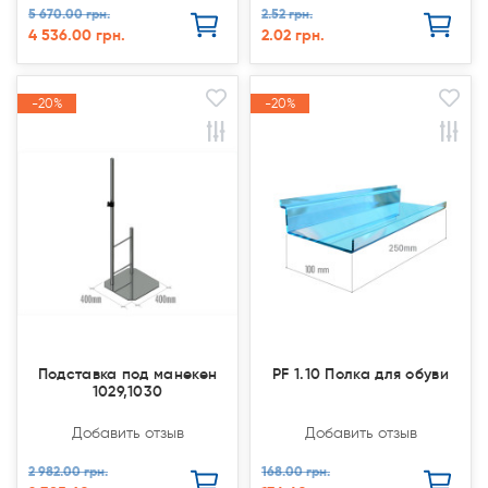
5 670.00 грн.
2.52 грн.
4 536.00 грн.
2.02 грн.
-20%
-20%
-20%
-20%
Акция
Акция
Акция
Акция
Подставка под манекен
PF 1.10 Полка для обуви
1029,1030
Добавить отзыв
Добавить отзыв
2 982.00 грн.
168.00 грн.