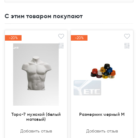
С этим товаром покупают
-20%
-20%
-20%
-20%
Акция
Акция
Акция
Акция
Торс-7 мужской (белый
Размерник черный M
матовый)
Добавить отзыв
Добавить отзыв