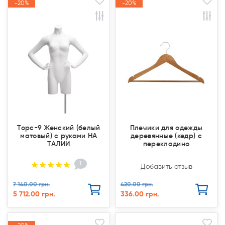
-20%
-20%
-20%
-20%
Акция
Акция
Акция
Акция
Торс-9 Женский (белый
Плечики для одежды
матовый) с руками НА
деревянные (кедр) с
ТАЛИИ
перекладино
1
Добавить отзыв
7 140.00 грн.
420.00 грн.
5 712.00 грн.
336.00 грн.