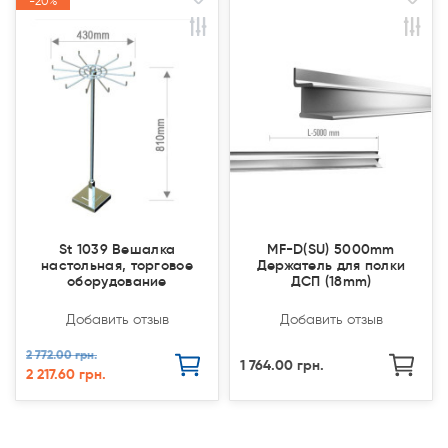
-20%
-20%
Закончился(
Закончился(
Акция
Акция
St 1039 Вешалка
MF-D(SU) 5000mm
настольная, торговое
Держатель для полки
оборудование
ДСП (18mm)
Добавить отзыв
Добавить отзыв
2 772.00 грн.
1 764.00 грн.
2 217.60 грн.