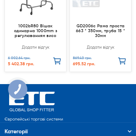
1002bR80 Вішак
GD2006c Рама проста
одинарна 1000mm з
663 * 350мм, труба 15 *
регулюванням висо
30мм
Додати відгук
Додати відгук
6 002.64 грн.
869.40 грн.
5 402.38 грн.
695.52 грн.
Європейські торгові системи
Категорії