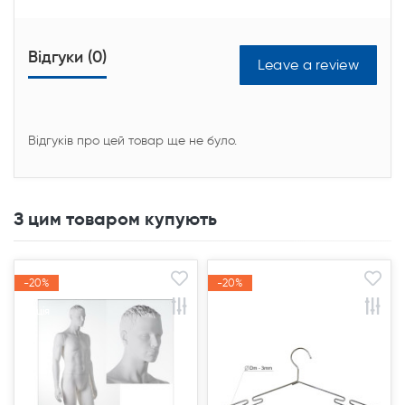
Відгуки (0)
Leave a review
Відгуків про цей товар ще не було.
З цим товаром купують
-20%
-20%
-20%
-20%
Акція
Акція
Акція
Акція