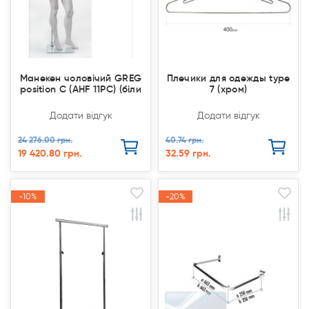
Манекен чоловічий GREG
Плечики для одежды type
position C (AHF 11PC) (біли
7 (хром)
Додати відгук
Додати відгук
24 276.00 грн.
40.74 грн.
19 420.80 грн.
32.59 грн.
-10%
-10%
-20%
-20%
Акція
Акція
Акція
Акція