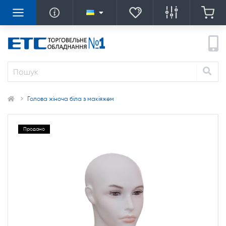
Голова жіноча біла з макіяжем
Продано