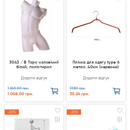
3043 / В Торс чоловічий
Плічка для одягу type 6
білий, полістирол
метал. 40см (червона)
Додати відгук
Додати відгук
1 260.00 грн.
37.80 грн.
1 008.00 грн.
30.24 грн.
-20%
-20%
-20%
-20%
Акція
Акція
Акція
Акція