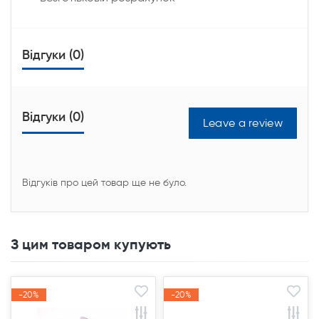
Відгуки (0)
Відгуки (0)
Leave a review
Відгуків про цей товар ще не було.
З цим товаром купують
-20%
-20%
-20%
-20%
Акція
Акція
Акція
Акція